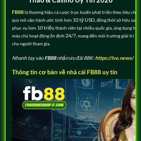
FB88
là thương hiệu cá cược trực tuyến phát triển theo tiêu chuẩ
10 tỷ USD
quy mô vận hành ước tính hơn
, đồng thời sở hữu sự gi
10 triệu
phục vụ hơn
thành viên tại nhiều quốc gia, ứng dụng hệ 
24/7
máy chủ hoạt động ổn định
, mang đến môi trường giải trí mi
cho người tham gia.
Nhanh tay vào
FB88
nhận ưu đãi 88K:
https://ive.news/
Thông tin cơ bản về nhà cái FB88 uy tín