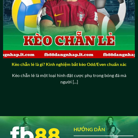
hợp tác với nhiều đối tác thể thao quốc tế nhằm gia tăng đ
Giai đoạn
Cột mốc phát triển
Điểm nổi b
Tập trung p
2011
Thành lập thương hiệu FB88
Á
Mở rộng mạnh sang Việt Nam và Đông
2016
Bổ sung cas
kèo chẵn lẻ
Nam Á
2018 –
Tăng tốc đầu tư công nghệ
Tích hợp bả
Kèo chẵn lẻ là gì? Kinh nghiệm bắt kèo Odd/Even chuẩn xác
2020
Kèo chẵn lẻ là một loại hình đặt cược phụ trong bóng đá mà
2021 –
Kho game v
Mở rộng hệ sinh thái trò chơi
2023
hằng tháng
người [...]
2024 –
Hợp tác cùn
Bùng nổ thương hiệu toàn cầu
2026
thống AFF 
Theo nhiều nguồn giới thiệu nền tảng,
FB88
hiện có mặt tại
tháng. Một số tài liệu truyền thông còn cho biết hệ thống đ
HƯỚNG DẪN
Những chứng nhận pháp lý FB88 đang sở hữu (cập nhật m