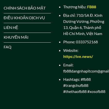
Thương hiệu:
FB88
CHÍNH SÁCH BẢO MẬT
Ngoài các chứng nhận kể trên,
FB88
còn ứng dụng nhiều côn
Địa chỉ: 710/5A Đ. Kinh
giao dịch và hệ thống máy chủ tiêu chuẩn Tier 3 nhằm tối 
ĐIỀU KHOẢN DỊCH VỤ
Dương Vương, Phường
Ưu thế cạnh tranh giúp FB88 thống lĩnh thị trườn
13, Quận 6, Thành phố
LIÊN HỆ
Hồ Chí Minh, Việt Nam
KHUYẾN MÃI
Phone: 0333752168
FAQ
Website:
https://ive.news/
Email:
fb88dangnhapitcom@gmai
Hashtags: #fb88
#trangchufb88
#thethaofb88 #xosofb88