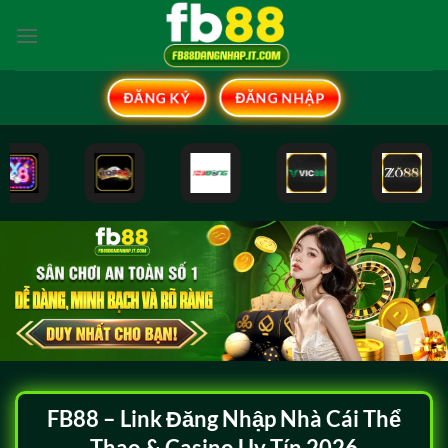
Bỏ
qua
nội
dung
ĐĂNG NHẬP
ĐĂNG KÝ
FB88 – Link Đăng Nhập Nhà Cái Thể
Thao & Casino Uy Tín 2026